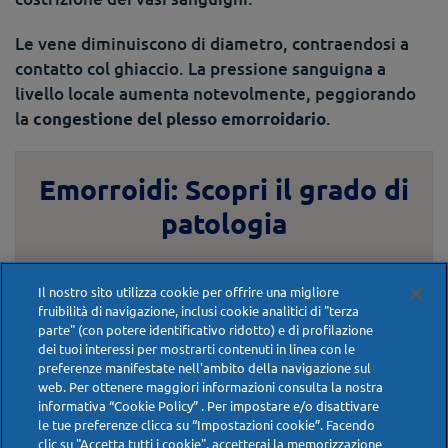
Le vene diminuiscono di diametro, contraendosi a
contatto col ghiaccio. La pressione sanguigna a
livello locale aumenta notevolmente, peggiorando
la
.
congestione del plesso emorroidario
Emorroidi: Scopri il grado di
patologia
Conoscere la patologia emorroidaria è il primo
Il nostro sito utilizza cookie per offrire una migliore
passo per viverla serenamente. Con alcune
fruibilità di navigazione, inclusi cookie analitici di "terza
semplici domande interattive e pochi clic, puoi
parte" (con potere identificativo ridotto) e di profilazione
iniziare a comprendere la gravità del disturbo e
dei tuoi interessi per mostrarti contenuti in linea con le
preferenze manifestate nell'ambito della navigazione sul
come trattarlo.
web. Per ottenere maggiori informazioni consulta la nostra
informativa “Cookie Policy” . Per impostare e/o disattivare
le tue preferenze clicca su “Impostazioni cookie”. Facendo
FAI IL TEST
clic su "Accetta tutti i cookie", accetterai la memorizzazione