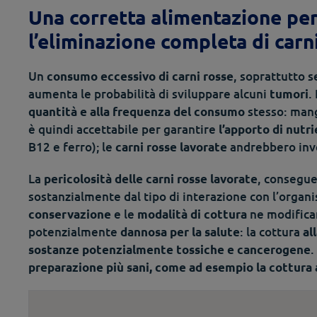
Una corretta alimentazione pe
l’eliminazione completa di carni
Un
, soprattutto 
consumo eccessivo di carni rosse
aumenta le probabilità di sviluppare alcuni
. 
tumori
stesso: man
quantità e alla frequenza del consumo
è quindi accettabile per garantire
l’apporto di nutri
B12 e ferro); le
andrebbero inve
carni rosse lavorate
La
, consegue
pericolosità delle carni rosse lavorate
sostanzialmente dal tipo di interazione con l’organ
e le
ne modifica
conservazione
modalità di cottura
potenzialmente
: la cottura
dannosa per la salute
al
.
sostanze potenzialmente tossiche e cancerogene
preparazione più sani, come ad esempio la cottura 