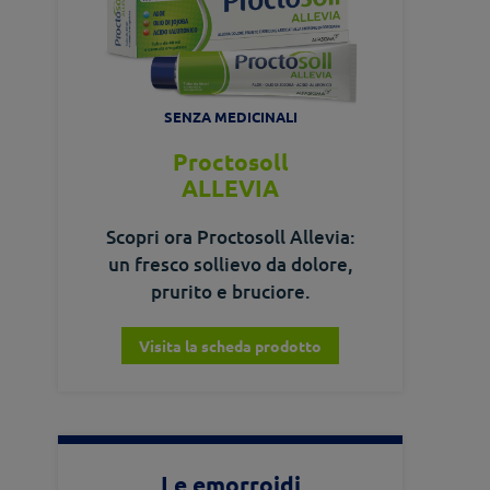
SENZA MEDICINALI
Proctosoll
ALLEVIA
Scopri ora Proctosoll Allevia:
un fresco sollievo da dolore,
prurito e bruciore.
Visita la scheda prodotto
Le emorroidi