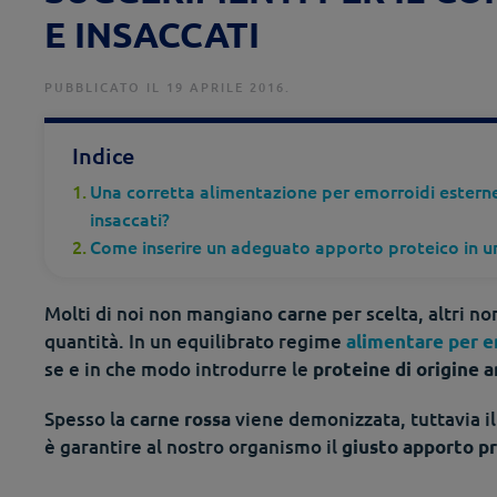
E INSACCATI
PUBBLICATO IL 19 APRILE 2016.
Indice
Una corretta alimentazione per emorroidi esterne
insaccati?
Come inserire un adeguato apporto proteico in u
Molti di noi non mangiano
per scelta, altri n
carne
quantità. In un equilibrato regime
alimentare per e
se e in che modo introdurre le
proteine di origine 
Spesso la
viene demonizzata, tuttavia i
carne rossa
è garantire al nostro organismo il
giusto apporto p