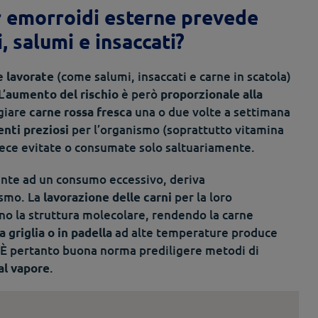
r emorroidi esterne prevede
, salumi e insaccati?
se
(come salumi, insaccati e carne in scatola)
lavorate
L’
è però
aumento del rischio
proporzionale alla
giare
una o due volte a settimana
carne rossa fresca
per l’organismo (soprattutto vitamina
enti preziosi
ce evitate o consumate solo saltuariamente.
nte ad un consumo eccessivo, deriva
ismo. La
per la loro
lavorazione delle carni
no la struttura molecolare, rendendo la carne
ad alte temperature produce
la griglia o in padella
 È pertanto buona norma prediligere metodi di
.
al vapore