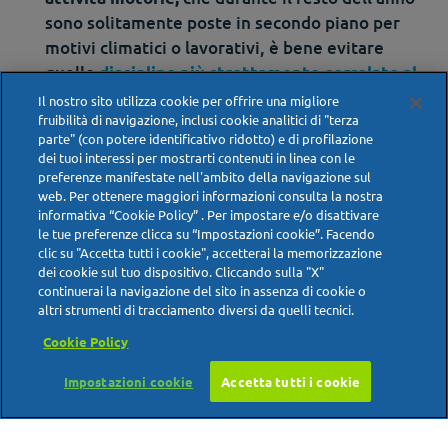
sono solitamente poste in secondo piano per
motivi climatici o lavorativi, è bene evitare
quelle
discipline più strettamente correlate al
,
rischio d’insorgenza di malattia emorroidaria
Il nostro sito utilizza cookie per offrire una migliore
fruibilità di navigazione, inclusi cookie analitici di "terza
come ad esempio il
.
ciclismo e il body-building
parte" (con potere identificativo ridotto) e di profilazione
dei tuoi interessi per mostrarti contenuti in linea con le
preferenze manifestate nell'ambito della navigazione sul
Come possiamo ovviare alla
web. Per ottenere maggiori informazioni consulta la nostra
informativa “Cookie Policy” . Per impostare e/o disattivare
comparsa di emorroidi esterne
le tue preferenze clicca su “Impostazioni cookie”. Facendo
in estate?
clic su "Accetta tutti i cookie", accetterai la memorizzazione
dei cookie sul tuo dispositivo. Cliccando sulla "X"
continuerai la navigazione del sito in assenza di cookie o
Innanzitutto è fondamentale nutrirsi di
cibi
altri strumenti di tracciamento diversi da quelli tecnici.
come
scarsamente calorici ma ricchi di fibre
Cookie Policy
cereali,
e
; inoltre si raccomanda
frutta
verdura
Impostazioni cookie
Accetta tutti i cookie
di
per
bere almeno due litri di
acqua
al giorno
Scarica i consigli in pdf
compensare i liquidi persi con la sudorazione,
che in estate è molto più intensa.