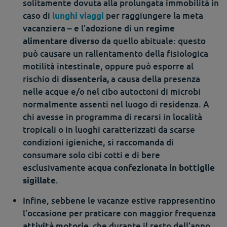
solitamente dovuta alla prolungata immobilità in
caso di
per raggiungere la meta
lunghi viaggi
vacanziera – e l’adozione di un
regime
da quello abituale: questo
alimentare diverso
può causare un rallentamento della fisiologica
motilità intestinale, oppure può esporre al
rischio di
a causa della presenza
dissenteria,
nelle acque e/o nel cibo autoctoni di microbi
normalmente assenti nel luogo di residenza. A
chi avesse in programma di recarsi in località
tropicali o in luoghi caratterizzati da scarse
condizioni igieniche, si raccomanda di
consumare solo cibi cotti e di bere
esclusivamente
acqua confezionata in bottiglie
.
sigillate
Infine, sebbene le vacanze estive rappresentino
l’occasione per praticare con maggior frequenza
che durante il resto dell’anno
attività motorie,