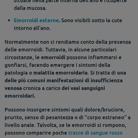
situate nella parte interna dell’ano e ricoperte
dalla mucosa.
Sono visibili sotto la cute
Emorroidi esterne
.
intorno all’ano.
Normalmente non ci rendiamo conto della presenza
delle emorroidi. Tuttavia, in alcune particolari
circostanze, le
possono infiammarsi e
emorroidi
gonfiarsi, facendo emergere i sintomi della
patologia o
. Si tratta di
malattia emorroidaria
una
delle più comuni manifestazioni di insufficienza
cronica a carico
venosa
dei vasi sanguigni
emorroidari.
Possono insorgere sintomi quali dolore/bruciore,
prurito, senso di pesantezza o di “corpo estraneo” a
livello anale. Talvolta, se le emorroidi si rompono,
possono comparire poche
tracce di sangue rosso