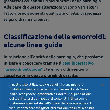
(prolasso) causando i tipici sintomi della patologia.
Alla base di queste alterazioni vi sono vari alcuni
fattori predisponenti quali stile di vita, gravidanza,
stipsi o diarrea cronica.
Classificazione delle emorroidi:
alcune linee guida
In relazione all’entità della patologia, che possiamo
iniziare a conoscere tramite il
test interattivo
, le emorroidi vengono
“grado di patologia”
classificate in
:
quattro gradi di gravità
Il nostro sito utilizza cookie per offrire una migliore
: rimangono all’interno dell’ano e per
I grado
fruibilità di navigazione, inclusi cookie analitici di "terza
questo sono visibili soltanto all’esame
parte" (con potere identificativo ridotto) e di profilazione
anoscopico. Il paziente si accorge della loro
dei tuoi interessi per mostrarti contenuti in linea con le
preferenze manifestate nell'ambito della navigazione sul
presenza per l’eventuale sanguinamento,
web. Per ottenere maggiori informazioni consulta la nostra