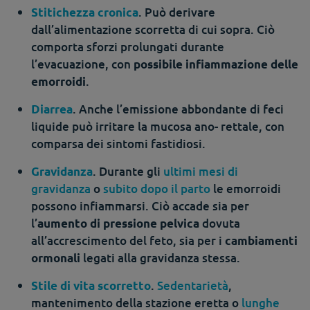
. Può derivare
Stitichezza cronica
dall’alimentazione scorretta di cui sopra. Ciò
comporta sforzi prolungati durante
l’evacuazione, con
possibile infiammazione delle
.
emorroidi
. Anche l’emissione abbondante di feci
Diarrea
liquide può irritare la mucosa ano- rettale, con
comparsa dei sintomi fastidiosi.
. Durante gli
ultimi mesi di
Gravidanza
gravidanza
o
subito dopo il parto
le emorroidi
possono infiammarsi. Ciò accade sia per
l’
dovuta
aumento di pressione pelvica
all’accrescimento del feto, sia per i
cambiamenti
legati alla gravidanza stessa.
ormonali
.
Sedentarietà
,
Stile di vita scorretto
mantenimento della stazione eretta o
lunghe