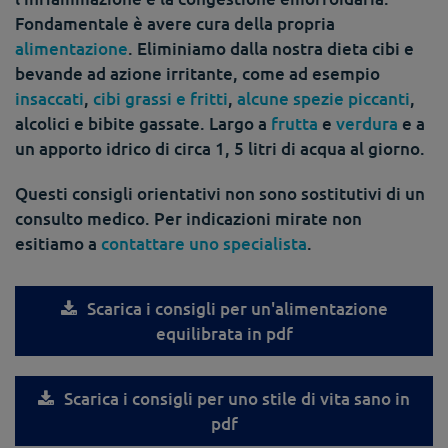
Fondamentale è avere cura della propria
alimentazione
. Eliminiamo dalla nostra dieta cibi e
bevande ad azione irritante, come ad esempio
insaccati
,
cibi grassi e fritti
,
alcune spezie piccanti
,
alcolici e bibite gassate. Largo a
frutta
e
verdura
e a
un apporto idrico di circa 1, 5 litri di acqua al giorno.
Questi consigli orientativi non sono sostitutivi di un
consulto medico. Per indicazioni mirate non
esitiamo a
contattare uno specialista
.
Scarica i consigli per un'alimentazione
equilibrata in pdf
Scarica i consigli per uno stile di vita sano in
pdf