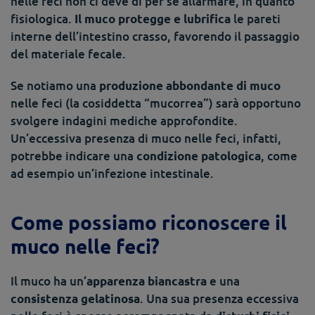
nelle feci non ci deve di per sé allarmare, in quanto
fisiologica.
le pareti
Il muco protegge e lubrifica
interne dell’intestino crasso, favorendo il passaggio
del materiale fecale.
Se notiamo una
produzione abbondante di muco
nelle feci (la cosiddetta “mucorrea”) sarà opportuno
svolgere indagini mediche approfondite.
Un’eccessiva presenza di muco nelle feci, infatti,
potrebbe indicare una
, come
condizione patologica
ad esempio un’infezione intestinale.
Come possiamo riconoscere il
muco nelle feci?
Il muco ha un’
e una
apparenza biancastra
. Una sua presenza eccessiva
consistenza gelatinosa