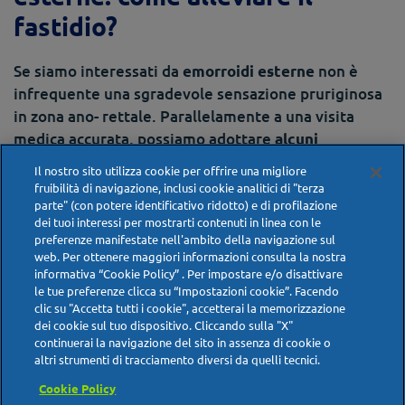
fastidio?
Se siamo interessati da
non è
emorroidi esterne
infrequente una sgradevole sensazione pruriginosa
in zona ano- rettale. Parallelamente a una visita
medica accurata, possiamo adottare
alcuni
, evitare un
accorgimenti per di ridurre il disagio
Il nostro sito utilizza cookie per offrire una migliore
peggioramento del disturbo e cercare di prevenirne
fruibilità di navigazione, inclusi cookie analitici di "terza
la ricomparsa. Ecco alcune indicazioni di carattere
parte" (con potere identificativo ridotto) e di profilazione
dei tuoi interessi per mostrarti contenuti in linea con le
generale:
preferenze manifestate nell'ambito della navigazione sul
web. Per ottenere maggiori informazioni consulta la nostra
. Seguiamo un adeguato
Regolarizziamo l’alvo
informativa “Cookie Policy” . Per impostare e/o disattivare
regime alimentare
, introducendo un’ equilibrata
le tue preferenze clicca su “Impostazioni cookie”. Facendo
clic su "Accetta tutti i cookie", accetterai la memorizzazione
quantità di fibre in relazione a possibili disturbi
dei cookie sul tuo dispositivo. Cliccando sulla "X"
di
diarrea
o
stipsi
, due cause della patologia
continuerai la navigazione del sito in assenza di cookie o
emorroidaria. Svolgiamo inoltre un’
attività fisica
altri strumenti di tracciamento diversi da quelli tecnici.
moderata, utile non solo a favorire un corretto
Cookie Policy