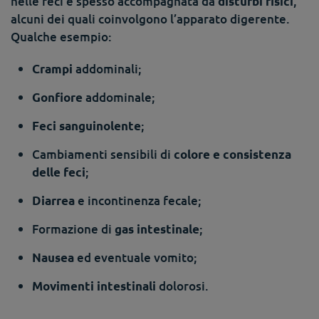
nelle feci è spesso accompagnata da
,
disturbi fisici
alcuni dei quali coinvolgono l’apparato digerente.
Qualche esempio:
addominali;
Crampi
addominale;
Gonfiore
;
Feci sanguinolente
Cambiamenti sensibili di
colore e consistenza
;
delle feci
e incontinenza fecale;
Diarrea
Formazione di
;
gas intestinale
ed eventuale vomito;
Nausea
dolorosi.
Movimenti intestinali