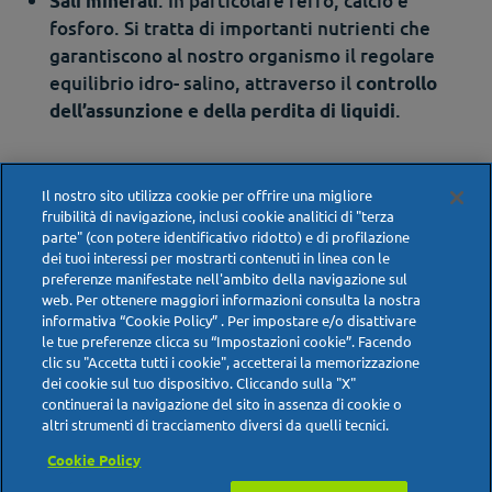
. In particolare ferro, calcio e
Sali minerali
fosforo. Si tratta di importanti nutrienti che
garantiscono al nostro organismo il regolare
equilibrio idro- salino, attraverso il
controllo
.
dell’assunzione e della perdita di liquidi
Peperoncino ed emorroidi
Il nostro sito utilizza cookie per offrire una migliore
infiammate: ecco perché usarlo
fruibilità di navigazione, inclusi cookie analitici di "terza
parte" (con potere identificativo ridotto) e di profilazione
con moderazione
dei tuoi interessi per mostrarti contenuti in linea con le
preferenze manifestate nell'ambito della navigazione sul
web. Per ottenere maggiori informazioni consulta la nostra
Il peperoncino, così come il pepe di Cayenna (una
informativa “Cookie Policy” . Per impostare e/o disattivare
sua variante), contiene una sensibile quantità di
le tue preferenze clicca su “Impostazioni cookie”. Facendo
clic su "Accetta tutti i cookie", accetterai la memorizzazione
, una sostanza dalla
capsaicina
forte azione
dei cookie sul tuo dispositivo. Cliccando sulla "X"
che provoca un’intensa sensazione
stimolante locale
continuerai la navigazione del sito in assenza di cookie o
di dolore urente (bruciore). Tuttavia, la capsaicina
altri strumenti di tracciamento diversi da quelli tecnici.
viene sfruttata per le sue proprietà analgesiche.
Cookie Policy
Come si spiega?