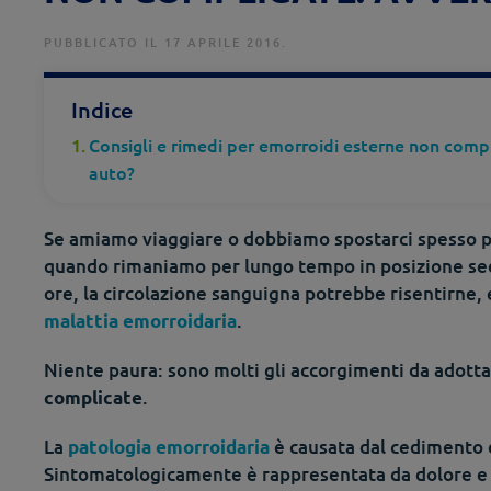
PUBBLICATO IL 17 APRILE 2016.
Indice
Consigli e rimedi per emorroidi esterne non compl
auto?
Se amiamo viaggiare o dobbiamo spostarci spesso pe
quando rimaniamo per lungo tempo in posizione sed
ore, la circolazione sanguigna potrebbe risentirne,
.
malattia emorroidaria
Niente paura: sono molti gli accorgimenti da adotta
.
complicate
La
è causata dal cedimento 
patologia emorroidaria
Sintomatologicamente è rappresentata da dolore 