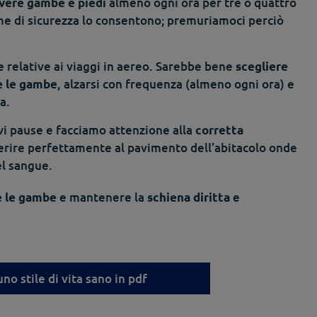
almeno ogni ora per tre o quattro
ere gambe e piedi
me di sicurezza lo consentono; premuriamoci perciò
e relative ai viaggi in aereo. Sarebbe bene
scegliere
, alzarsi con frequenza (almeno ogni ora) e
e le gambe
a.
 pause e facciamo attenzione alla
corretta
aderire perfettamente al pavimento dell’abitacolo onde
el sangue.
e mantenere la
e
e le gambe
schiena diritta
uno stile di vita sano in pdf