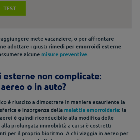
IL TEST
 raggiungere mete vacanziere, o per affrontare
ene adottare i giusti
rimedi per emorroidi esterne
e assumere alcune
.
misure preventive
i esterne non complicate:
 aereo o in auto?
co è riuscito a dimostrare in maniera esauriente la
osferica e insorgenza della
: la
malattia emorroidaria
aerei è quindi riconducibile alla modifica delle
 alla prolungata immobilità a cui si è costretti
ti per il proprio bioritmo. A chi viaggia in aereo per