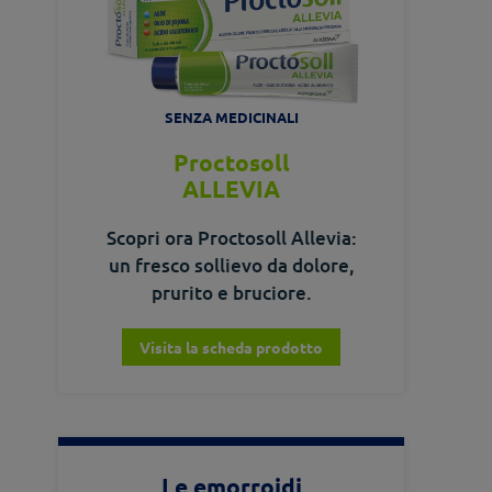
SENZA MEDICINALI
Proctosoll
ALLEVIA
Scopri ora Proctosoll Allevia:
un fresco sollievo da dolore,
prurito e bruciore.
Visita la scheda prodotto
Le emorroidi