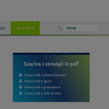
GLI
FAI IL TEST
Scarica i consigli in pdf
Emorroidi e alimentazione
Emorroidi e sport
Emorroidi e gravidanza
Emorroidi e stile di vita