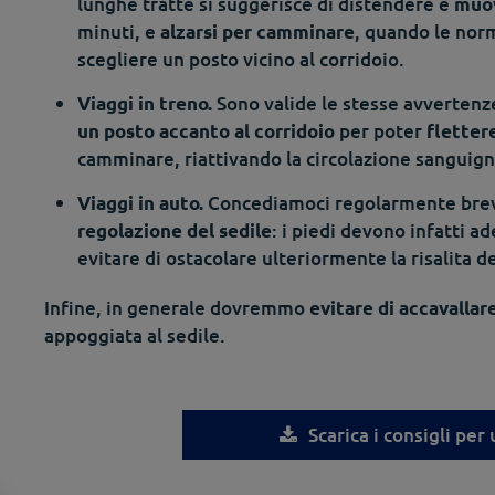
lunghe tratte si suggerisce di distendere e
muov
minuti, e
, quando le nor
alzarsi per camminare
scegliere un posto vicino al corridoio.
Sono valide le stesse avvertenz
Viaggi in treno.
per poter
un posto accanto al corridoio
fletter
camminare, riattivando la circolazione sanguign
Concediamoci regolarmente brevi
Viaggi in auto.
: i piedi devono infatti 
regolazione del sedile
evitare di ostacolare ulteriormente la risalita d
Infine, in generale dovremmo
evitare di accavallar
appoggiata al sedile.
Scarica i consigli per 