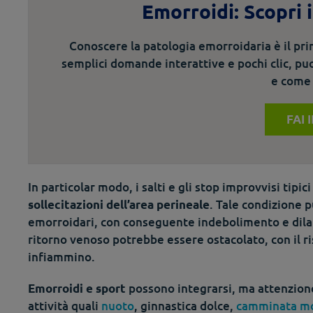
Emorroidi: Scopri 
Conoscere la patologia emorroidaria è il pr
semplici domande interattive e pochi clic, puo
e come 
FAI 
In particolar modo, i salti e gli stop improvvisi tip
. Tale condizione p
sollecitazioni dell’area perineale
emorroidari, con conseguente indebolimento e dilat
ritorno venoso potrebbe essere ostacolato, con il ris
infiammino.
possono integrarsi, ma attenzione 
Emorroidi e sport
attività quali
nuoto
, ginnastica dolce,
camminata m