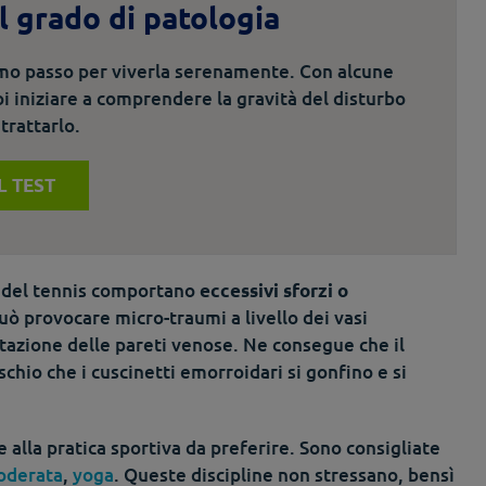
il grado di patologia
imo passo per viverla serenamente. Con alcune
i iniziare a comprendere la gravità del disturbo
trattarlo.
IL TEST
ici del tennis comportano
eccessivi sforzi o
uò provocare micro-traumi a livello dei vasi
azione delle pareti venose. Ne consegue che il
chio che i cuscinetti emorroidari si gonfino e si
alla pratica sportiva da preferire. Sono consigliate
oderata
,
yoga
. Queste discipline non stressano, bensì