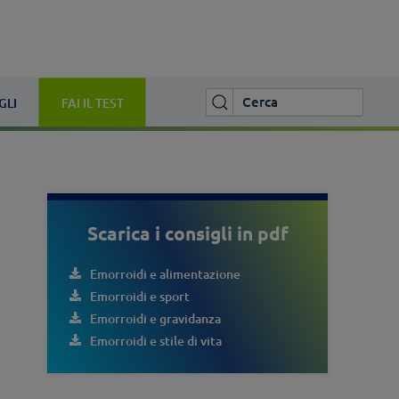
GLI
FAI IL TEST
Scarica i consigli in pdf
Emorroidi e alimentazione
Emorroidi e sport
Emorroidi e gravidanza
Emorroidi e stile di vita