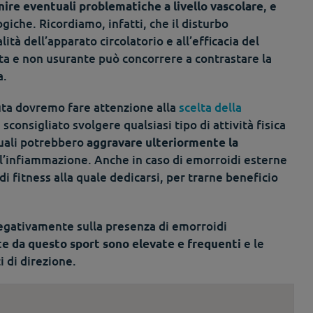
, e
ire eventuali problematiche a livello vascolare
iche. Ricordiamo, infatti, che il disturbo
tà dell’apparato circolatorio e all’efficacia del
ta e non usurante può concorrere a contrastare la
a.
uta dovremo fare attenzione alla
scelta della
sconsigliato svolgere qualsiasi tipo di attività fisica
 quali potrebbero
aggravare ulteriormente la
l’infiammazione. Anche in caso di emorroidi esterne
 di fitness alla quale dedicarsi, per trarne beneficio
e negativamente sulla presenza di emorroidi
e le
te da questo sport sono elevate e frequenti
 di direzione.