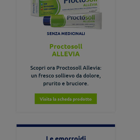
SENZA MEDICINALI
Proctosoll
ALLEVIA
Scopri ora Proctosoll Allevia:
un fresco sollievo da dolore,
prurito e bruciore.
Visita la scheda prodotto
Le emorroidi