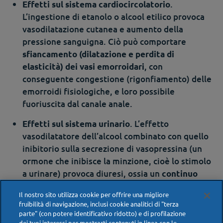
.
Effetti sul sistema cardiocircolatorio
L’ingestione di etanolo o alcool etilico provoca
vasodilatazione cutanea e aumento della
pressione sanguigna. Ciò può comportare
sfiancamento (dilatazione e perdita di
, con
elasticità) dei vasi emorroidari
conseguente congestione (rigonfiamento) delle
emorroidi fisiologiche, e loro possibile
fuoriuscita dal canale anale.
. L’effetto
Effetti sul sistema urinario
vasodilatatore dell’alcool combinato con quello
inibitorio sulla secrezione di vasopressina (un
ormone che inibisce la minzione, cioè lo stimolo
a urinare) provoca diuresi, ossia un
continuo
. La perdita di acqua
stimolo a svuotare la vescica
Il nostro sito utilizza cookie per offrire una migliore
e sali minerali dal nostro organismo, unitamente
fruibilità di navigazione, inclusi cookie analitici di "terza
alla sudorazione per l’aumento pressorio, può
parte" (con potere identificativo ridotto) e di profilazione
dei tuoi interessi per mostrarti contenuti in linea con le