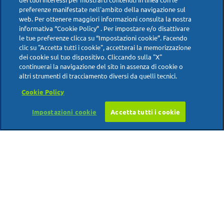
condurre a
. Questa condizione
disidratazione
preferenze manifestate nell'ambito della navigazione sul
contribuisce a un
, con
indurimento delle feci
web. Per ottenere maggiori informazioni consulta la nostra
conseguenti episodi di
stipsi
e irritazione della
informativa “Cookie Policy” . Per impostare e/o disattivare
zona ano- rettale.
le tue preferenze clicca su “Impostazioni cookie”. Facendo
clic su "Accetta tutti i cookie", accetterai la memorizzazione
. Il consumo
Effetti sull’apparato gastroenterico
dei cookie sul tuo dispositivo. Cliccando sulla "X"
continuerai la navigazione del sito in assenza di cookie o
di alcool induce un
aumento della secrezione
altri strumenti di tracciamento diversi da quelli tecnici.
, dovuto all’azione irritante dell’elevata
gastrica
Cookie Policy
concentrazione di etanolo a livello stomacale.
Ciò comporta, specie nei bevitori assidui,
Impostazioni cookie
Accetta tutti i cookie
Scarica i consigli in pdf
un’alterazione del tessuto intestinale, con
.
conseguente infiammazione e possibile
diarrea
L’acidità delle feci liquide può aggravare
Emorroidi e alimentazione
l’irritazione, con peggioramento della situazione
locale.
Emorroidi e sport
Emorroidi e gravidanza
non sono dunque compatibili. Per
Emorroidi e alcool
Emorroidi e stile di vita
attenuare la sintomatologia dolorosa e prevenire la
ricomparsa di malattia emorroidaria è meglio