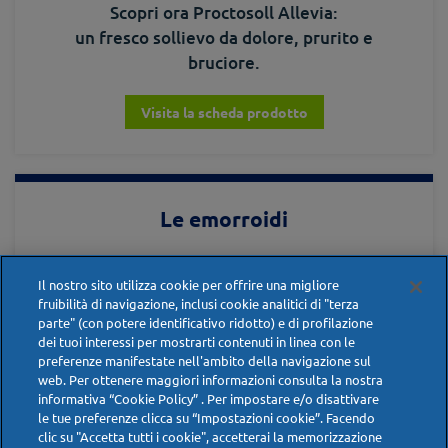
Scopri ora Proctosoll Allevia:
un fresco sollievo da dolore, prurito e
bruciore.
Visita la scheda prodotto
Le emorroidi
Cerchi maggiori informazioni sulla patologia
Il nostro sito utilizza cookie per offrire una migliore
emorroidaria? Scopri l'approfondimento
fruibilità di navigazione, inclusi cookie analitici di "terza
scientifico dedicato.
parte" (con potere identificativo ridotto) e di profilazione
dei tuoi interessi per mostrarti contenuti in linea con le
preferenze manifestate nell'ambito della navigazione sul
Visita la scheda patologia
web. Per ottenere maggiori informazioni consulta la nostra
informativa “Cookie Policy” . Per impostare e/o disattivare
le tue preferenze clicca su “Impostazioni cookie”. Facendo
clic su "Accetta tutti i cookie", accetterai la memorizzazione