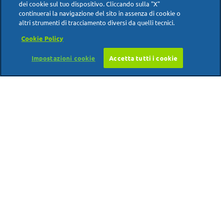
dei cookie sul tuo dispositivo. Cliccando sulla "X"
continuerai la navigazione del sito in assenza di cookie o
altri strumenti di tracciamento diversi da quelli tecnici.
Cookie Policy
Impostazioni cookie
Accetta tutti i cookie
Scarica i consigli in pdf
Farmaceutica per passione
Emorroidi e alimentazione
Emorroidi e sport
Emorroidi e gravidanza
Proctosoll Crema Rettale è un medicinale. Leggere
attentamente il foglio illustrativo. Autorizzazione del
Emorroidi e stile di vita
30/11/2021.
Proctosoll Allevia è un dispositivo medico CE 0476. Leggere le
avvertenze o le istruzioni d’uso. Autorizzazione del 23/12/2021.
Alfasigma S.p.A. P.IVA 03432221202
PRIVACY POLICY
DIRITTI DEGLI INTERESSATI
COOKIE POLICY
CONTATTI
ALFASIGMA
ACCESSIBILITÀ