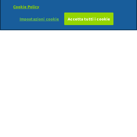
Cookie Policy
Impostazioni cookie
Accetta tutti i cookie
Farmaceutica per passione
Proctosoll Crema Rettale è un medicinale. Leggere
attentamente il foglio illustrativo. Autorizzazione del
30/11/2021.
Proctosoll Allevia è un dispositivo medico CE 0476. Leggere le
avvertenze o le istruzioni d’uso. Autorizzazione del 23/12/2021.
Alfasigma S.p.A. P.IVA 03432221202
PRIVACY POLICY
DIRITTI DEGLI INTERESSATI
COOKIE POLICY
CONTATTI
ALFASIGMA