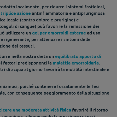
rodotto localmente, per ridurre i sintomi fastidiosi,
antinfiammatoria e antipruriginosa
triplice azione
ica locale (contro dolore e prurigine) e
coaguli di sangue) può favorire la remissione dei
uò utilizzare un
gel per emorroidi esterne
ad uso
 e rigenerante, per attenuare i sintomi delle
zione dei tessuti.
durre nella nostra dieta un
equilibrato apporto di
ei fattori predisponenti la
.
malattia emorroidaria
tri di acqua al giorno favorirà la motilità intestinale e
teniamoci, poiché contenere forzatamente le feci
ale, con conseguente peggioramento della situazione
favorirà il ritorno
ticare una moderata attività fisica
e sanguigna, alleggerendo la pressione sui vasi