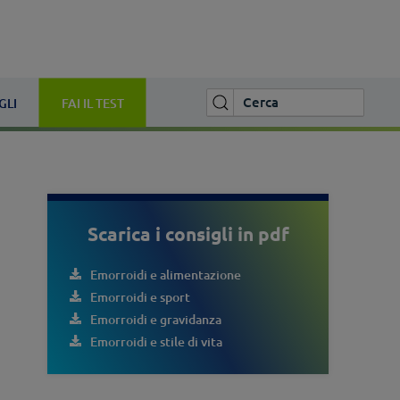
GLI
FAI IL TEST
Scarica i consigli in pdf
Emorroidi e alimentazione
Emorroidi e sport
Emorroidi e gravidanza
Emorroidi e stile di vita