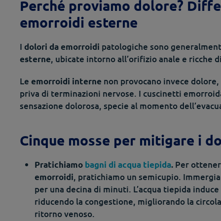
Perché proviamo dolore? Diffe
emorroidi esterne
I
patologiche sono generalmente
dolori da emorroidi
, ubicate intorno all’orifizio anale e ricche 
esterne
Le
non provocano invece dolore, p
emorroidi interne
priva di terminazioni nervose. I cuscinetti emorroid
sensazione dolorosa, specie al momento dell’evacua
Cinque mosse per mitigare i d
Per ottener
Pratichiamo
bagni di acqua tiepida
.
, pratichiamo un semicupio. Immergia
emorroidi
per una decina di minuti. L’acqua tiepida induc
riducendo la congestione, migliorando la circola
ritorno venoso.