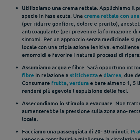
Applichiamo il p
Utilizziamo una crema rettale.
specie in fase acuta. Una
crema rettale con una 
(per ridurre gonfiore, dolore e prurito), anestet
anticoagulante (per prevenire la formazione di 
sintomi. Per un approccio
si p
senza medicinale
con una tripla azione lenitiva, emolliente
locale
emorroidi e favorire i naturali processi di ripara
. Sarà opportuno intro
Assumiamo acqua e fibre
in relazione a
e
, due d
fibre
stitichezza
diarrea
Consumare
,
e bere almeno 1, 5 li
frutta
verdura
renderà più agevole l’espulsione delle feci.
. Non trat
Assecondiamo lo stimolo a evacuare
aumenterebbe la pressione sulla zona ano- rett
locale.
.
Facciamo una passeggiata di 20- 30 minuti
Pra
venoso e contribuirà a migliorare la circolazion