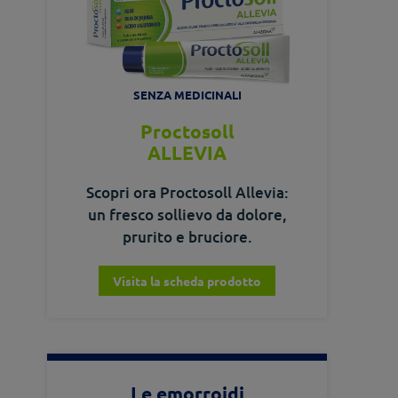
SENZA MEDICINALI
Proctosoll
ALLEVIA
Scopri ora Proctosoll Allevia:
un fresco sollievo da dolore,
prurito e bruciore.
Visita la scheda prodotto
Le emorroidi