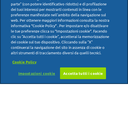
parte" (con potere identificativo ridotto) e di profilazione
dei tuoi interessi per mostrarti contenuti in linea con le
preferenze manifestate nell'ambito della navigazione sul
Emorroidi infiammate? Occhio
web. Per ottenere maggiori informazioni consulta la nostra
all’azione irritante del pepe
informativa “Cookie Policy” . Per impostare e/o disattivare
le tue preferenze clicca su “Impostazioni cookie”. Facendo
clic su "Accetta tutti i cookie", accetterai la memorizzazione
Malgrado i numerosi nutrienti contenuti nel pepe, è
dei cookie sul tuo dispositivo. Cliccando sulla "X"
continuerai la navigazione del sito in assenza di cookie o
la presenza di piperina a rendere controindicata
altri strumenti di tracciamento diversi da quelli tecnici.
l’assunzione di pepe. Perché? La
è un
piperina
Cookie Policy
alcaloide (una sostanza organica di origine vegetale)
alla quale sono attribuite numerose proprietà, tra
Impostazioni cookie
Accetta tutti i cookie
Scarica i consigli in pdf
cui quella di favorire digestione e attività
intestinale.
Emorroidi e alimentazione
Emorroidi: Scopri il grado di
Emorroidi e sport
patologia
Emorroidi e gravidanza
Emorroidi e stile di vita