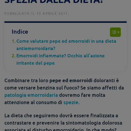
PUBBLICATO IL 15 APRILE 2017.
Indice
Come valutare pepe ed emorroidi in una dieta
antiemorroidaria?
Emorroidi infiammate? Occhio all’azione
irritante del pepe
Combinare tra loro
doloranti è
pepe ed emorroidi
come versare benzina sul fuoco? Se siamo affetti da
patologia emorroidaria
dovremo fare molta
attenzione al consumo di
spezie
.
La dieta che seguiremo dovrà essere finalizzata a
contrastare e prevenire la sintomatologia dolorosa
associata al disturbo emorroidario. In che modo?