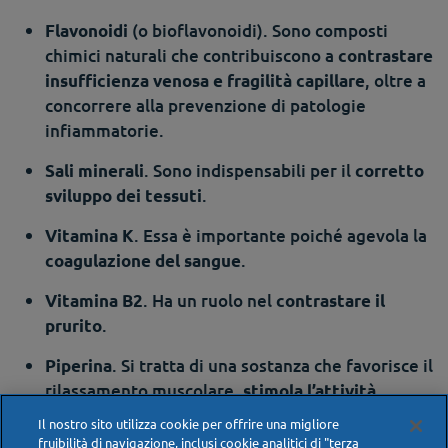
(o bioflavonoidi). Sono composti
Flavonoidi
chimici naturali che contribuiscono a
contrastare
, oltre a
insufficienza venosa e fragilità capillare
concorrere alla prevenzione di patologie
infiammatorie.
. Sono indispensabili per il
Sali minerali
corretto
.
sviluppo dei tessuti
. Essa è importante poiché agevola la
Vitamina K
.
coagulazione del sangue
. Ha un ruolo nel
Vitamina B2
contrastare il
.
prurito
. Si tratta di una sostanza che favorisce il
Piperina
rilassamento muscolare,
stimola l’attività
, producendo succhi
intestinale e la digestione
Il nostro sito utilizza cookie per offrire una migliore
gastrici.
fruibilità di navigazione, inclusi cookie analitici di "terza